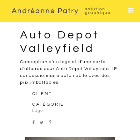
Accueil
Services
Auto Depot
Contact
Valleyfield
Conception d'un logo et d'une carte
d'affaires pour Auto Depot Valleyfield. LE
concessionnaire automobile avec des
prix imbattables!
CLIENT
CATÉGORIE
Logo